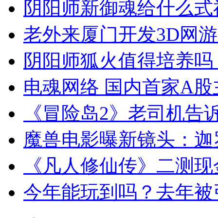
阴阳师新御魂给什么式
老外来厦门开发3D网游
阴阳师狐火值得培养吗
电魂网络 国内首家A股
《冒险岛2》老司机告诉
魔兽电影曝新镜头：迦
《凡人修仙传》二测现
今年能玩到吗？去年被