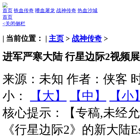
首页
铁血传奇
嗜血屠龙
战神传奇
热血沙城
首页
<关闭侧栏
| 当前位置： |
主页
>
战神传奇
>
进军严寒大陆 行星边际2视频
来源：未知
作者：侠客
时
小：
【大】
【中】
【小
核心提示：
【专稿,未经
《行星边际2》的新大陆Es