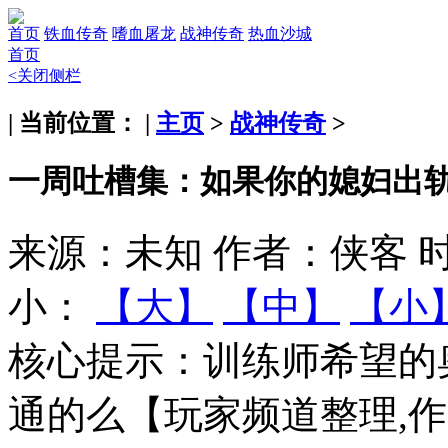
首页
铁血传奇
嗜血屠龙
战神传奇
热血沙城
首页
<关闭侧栏
| 当前位置： |
主页
>
战神传奇
>
一周吐槽集：如果你的媳妇出
来源：未知
作者：侠客
时
小：
【大】
【中】
【小
核心提示：
训练师希望的
通的么【玩家频道整理,作