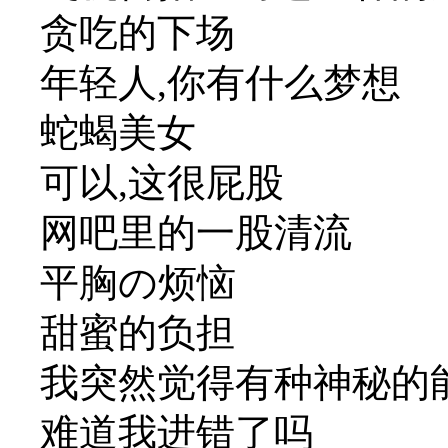
贪吃的下场
年轻人,你有什么梦想
蛇蝎美女
可以,这很屁股
网吧里的一股清流
平胸の烦恼
甜蜜的负担
我突然觉得有种神秘的
难道我进错了吗