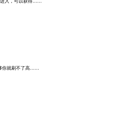
进入，可以获得……
够你就刷不了高……