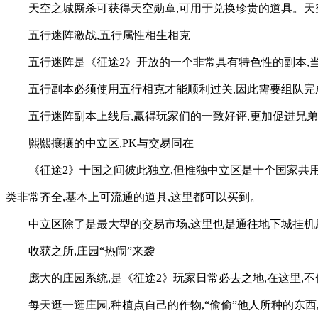
天空之城厮杀可获得天空勋章,可用于兑换珍贵的道具。天
五行迷阵激战,五行属性相生相克
五行迷阵是《征途2》开放的一个非常具有特色性的副本,
五行副本必须使用五行相克才能顺利过关,因此需要组队完成
五行迷阵副本上线后,赢得玩家们的一致好评,更加促进兄
熙熙攘攘的中立区,PK与交易同在
《征途2》十国之间彼此独立,但惟独中立区是十个国家共用
类非常齐全,基本上可流通的道具,这里都可以买到。
中立区除了是最大型的交易市场,这里也是通往地下城挂机
收获之所,庄园“热闹”来袭
庞大的庄园系统,是《征途2》玩家日常必去之地,在这里,
每天逛一逛庄园,种植点自己的作物,“偷偷”他人所种的东西