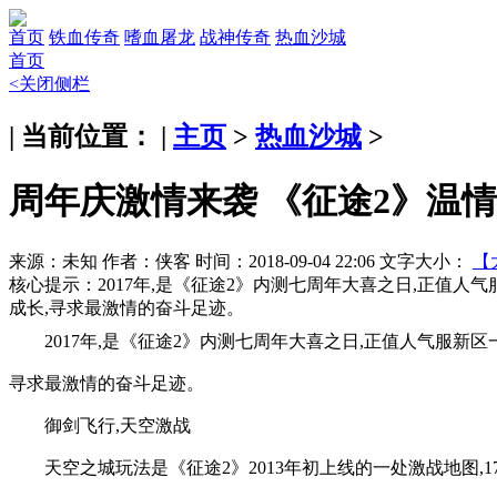
首页
铁血传奇
嗜血屠龙
战神传奇
热血沙城
首页
<关闭侧栏
| 当前位置： |
主页
>
热血沙城
>
周年庆激情来袭 《征途2》温
来源：未知
作者：侠客
时间：2018-09-04 22:06
文字大小：
【
核心提示：
2017年,是《征途2》内测七周年大喜之日,正值
成长,寻求最激情的奋斗足迹。
2017年,是《征途2》内测七周年大喜之日,正值人气服新
寻求最激情的奋斗足迹。
御剑飞行,天空激战
天空之城玩法是《征途2》2013年初上线的一处激战地图,