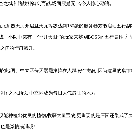
空之城各路战神御剑而战,场面震撼无比,令人惊心动魄。
当服务器天元开启且天元等级达到150级的服务器方能启动五行副
。小队中需有一个“开天眼”的玩家来辨别BOSS的五行属性,方
弟之间的情谊飙升。
的地图。中立区每天熙熙攘攘在人群,好生热闹,因为这里的集市
刷怪之地,所以,中立区成为每日人气最旺的地方。
不仅能种植出优良的植物,收获大量宝物,更重要的是庄园还集成了
,也是激情满满呢!