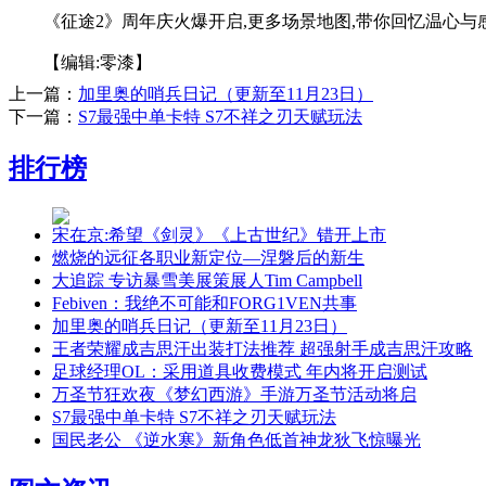
《征途2》周年庆火爆开启,更多场景地图,带你回忆温心与
【编辑:零漆】
上一篇：
加里奥的哨兵日记（更新至11月23日）
下一篇：
S7最强中单卡特 S7不祥之刃天赋玩法
排行榜
宋在京:希望《剑灵》《上古世纪》错开上市
燃烧的远征各职业新定位—涅磐后的新生
大追踪 专访暴雪美展策展人Tim Campbell
Febiven：我绝不可能和FORG1VEN共事
加里奥的哨兵日记（更新至11月23日）
王者荣耀成吉思汗出装打法推荐 超强射手成吉思汗攻略
足球经理OL：采用道具收费模式 年内将开启测试
万圣节狂欢夜《梦幻西游》手游万圣节活动将启
S7最强中单卡特 S7不祥之刃天赋玩法
国民老公 《逆水寒》新角色低首神龙狄飞惊曝光