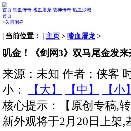
首页
铁血传奇
嗜血屠龙
战神传奇
热血沙城
首页
<关闭侧栏
| 当前位置： |
主页
>
嗜血屠龙
>
叽金！《剑网3》双马尾金发来
来源：未知
作者：侠客
时
小：
【大】
【中】
【小
核心提示：
【原创专稿,
新外观将于2月20日上架