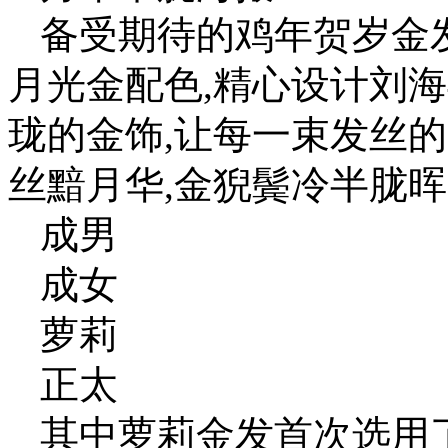
备受期待的鸡年贺岁金发
月光金配色,精心设计刘
珑的金饰,让每一束发丝
丝黯月华,金猊鬓冷半胧
成男
成女
萝莉
正太
其中萝莉金发首次选用