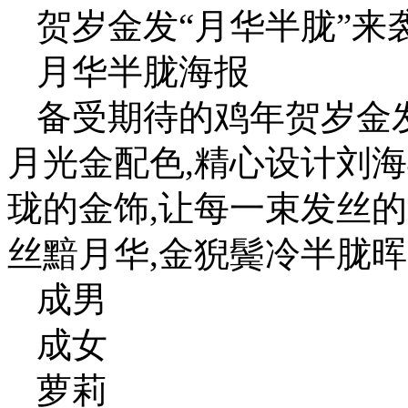
贺岁金发“月华半胧”来
月华半胧海报
备受期待的鸡年贺岁金发
月光金配色,精心设计刘
珑的金饰,让每一束发丝
丝黯月华,金猊鬓冷半胧
成男
成女
萝莉