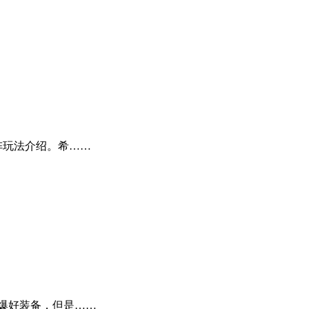
玩法介绍。希……
爆好装备，但是……