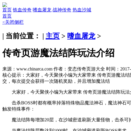
首页
铁血传奇
嗜血屠龙
战神传奇
热血沙城
首页
<关闭侧栏
| 当前位置： |
主页
>
嗜血屠龙
>
传奇页游魔法结阵玩法介绍
来源：www.chinarca.com
作者：变态传奇页游大全
时间：2017-1
核心提示：
大家好，今天聚侠小编为大家带来 传奇页游魔法结
交，每次提交会获得一次随机奖励，并且增加魔法结
大家好，今天聚侠小编为大家带来 传奇页游魔法结阵玩法
击杀BOSS时都有概率掉落特殊物品魔法神石，魔法神石可
触发特殊事件：
魔法结阵每增加20层，在沙城密道刷新大量怪物，击杀可掉
当魔法结阵层数达到1000时，在沙城密道刷新BOSS蚩尤，