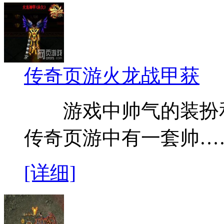
传奇页游火龙战甲获
游戏中帅气的装扮和
传奇页游中有一套帅…
[详细]