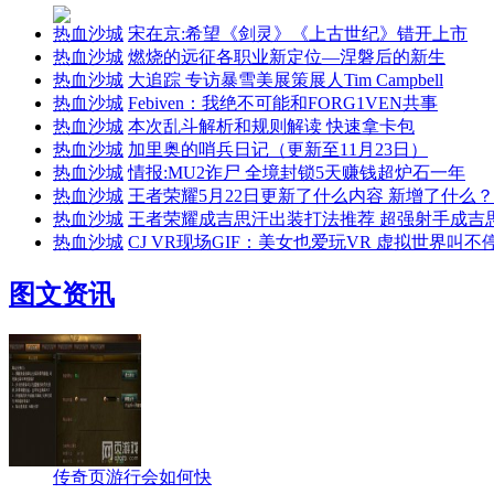
热血沙城
宋在京:希望《剑灵》《上古世纪》错开上市
热血沙城
燃烧的远征各职业新定位—涅磐后的新生
热血沙城
大追踪 专访暴雪美展策展人Tim Campbell
热血沙城
Febiven：我绝不可能和FORG1VEN共事
热血沙城
本次乱斗解析和规则解读 快速拿卡包
热血沙城
加里奥的哨兵日记（更新至11月23日）
热血沙城
情报:MU2诈尸 全境封锁5天赚钱超炉石一年
热血沙城
王者荣耀5月22日更新了什么内容 新增了什么
热血沙城
王者荣耀成吉思汗出装打法推荐 超强射手成吉
热血沙城
CJ VR现场GIF：美女也爱玩VR 虚拟世界叫不
图文资讯
传奇页游行会如何快