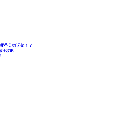
？哪些英雄调整了？
思汗攻略
停