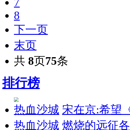
7
8
下一页
末页
共
8
页
75
条
排行榜
热血沙城
宋在京:希望
热血沙城
燃烧的远征各