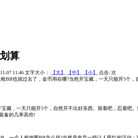
用划算
1-07 11:46
文字大小：
【大】
【中】
【小】
点击:
次
任务抢枪BB也就过去了，金币用在哪?当然开宝藏，一天只能开5个
藏，一天只能开5个，自然开不出好东西。留着吧，忍着吧。留多久
装备的几率高些!
BB，一个人抢地图BB怎么搞?当然是舍弃一些让人眼红的活动