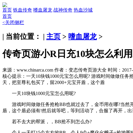
首页
铁血传奇
嗜血屠龙
战神传奇
热血沙城
首页
<关闭侧栏
| 当前位置： |
主页
>
嗜血屠龙
>
传奇页游小R日充10块怎么利
来源：www.chinarca.com
作者：变态传奇页游大全
时间：2017-1
核心提示：
一天10块钱1000元宝怎么用呢? 游戏时间做做
天，把至尊礼包买了，留2000+元宝开盾，这个盾
一天10块钱1000元宝怎么用呢?
游戏时间做做任务抢枪BB也就过去了，金币用在哪?当然开宝
盾，这个盾必须有!然后就等吧，等到活动了，合服了再开，出
若不去大的帮派，，BB抢不到怎么办?
个人一天打15个左右的BB，个人9个+魔化幺蛾子+抢地图