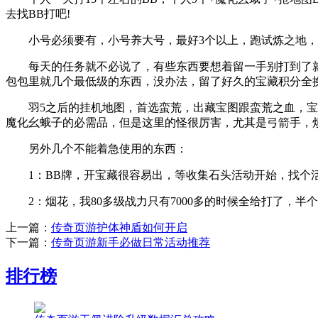
去找BB打吧!
小号必须要有，小号养大号，最好3个以上，跑试炼之地，
每天的任务就不必说了，有些东西要想着留一手别打到了就吃
包包里就几个最低级的东西，没办法，留了好久的宝藏积分全换
羽5之后的挂机地图，首选蛮荒，出藏宝图跟蛮荒之血，宝图
魔化幺蛾子的必需品，但是这里的怪很厉害，尤其是弓箭手，烦
另外几个不能着急使用的东西：
1：BB牌，开宝藏很容易出，等收集石头活动开始，找个活动
2：烟花，我80多级战力只有7000多的时候全给打了，半
上一篇：
传奇页游护体神盾如何开启
下一篇：
传奇页游新手必做日常活动推荐
排行榜