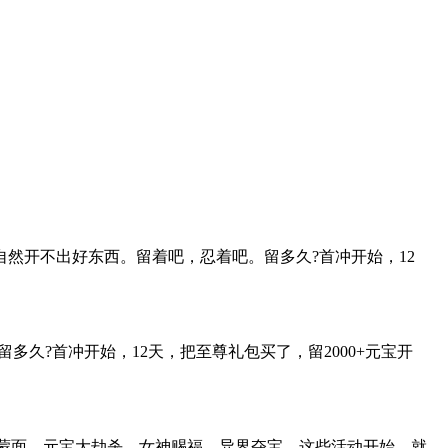
，自然开不出好东西。留着吧，忍着吧。留多久?首冲开始，12
?首冲开始，12天，把至尊礼包买了，留2000+元宝开
：蒙面，元宝大劫杀，女神赐福，异界夺宝，这些活动开始，就